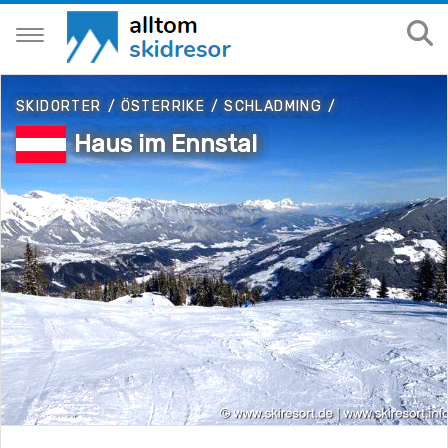
SKIDORTER
/
ÖSTERRIKE
/
SCHLADMING
/
Haus im Ennstal