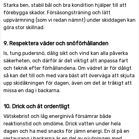
Starka ben, stabil bål och bra kondition hjälper till att
förebygga skador. Försäsongsträning och lätt
uppvärmning (som vi redan nämnt) under skiddagen kan
göra stor skillnad.
9. Respektera väder och snöförhållanden
Is, tung pudersnö, dålig sikt och vind kan alla påverka
säkerheten, och därför är det viktigt att anpassa fart
och teknik efter förhållandena. Om vädret är för dåligt
så kan det till och med vara bäst att överväga att skjuta
upp skidåkningen för dagen, även om det är tråkigt att
missa en dag i backarna.
10. Drick och ät ordentligt
Vätskebrist och låg energinivå försämrar både
reaktionstid och omdöme. Drick vatten under hela
dagen och ha med snacks för jämn energi. En öl på en
restaurang i backarna är en del av njutningen med