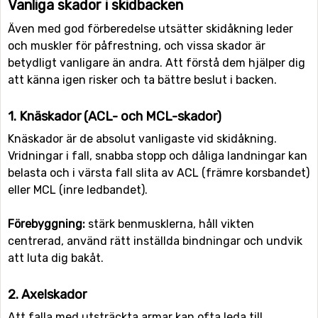
Vanliga skador i skidbacken
Även med god förberedelse utsätter skidåkning leder
och muskler för påfrestning, och vissa skador är
betydligt vanligare än andra. Att förstå dem hjälper dig
att känna igen risker och ta bättre beslut i backen.
1. Knäskador (ACL- och MCL-skador)
Knäskador är de absolut vanligaste vid skidåkning.
Vridningar i fall, snabba stopp och dåliga landningar kan
belasta och i värsta fall slita av ACL (främre korsbandet)
eller MCL (inre ledbandet).
Förebyggning:
stärk benmusklerna, håll vikten
centrerad, använd rätt inställda bindningar och undvik
att luta dig bakåt.
2. Axel­skador
Att falla med utsträckta armar kan ofta leda till