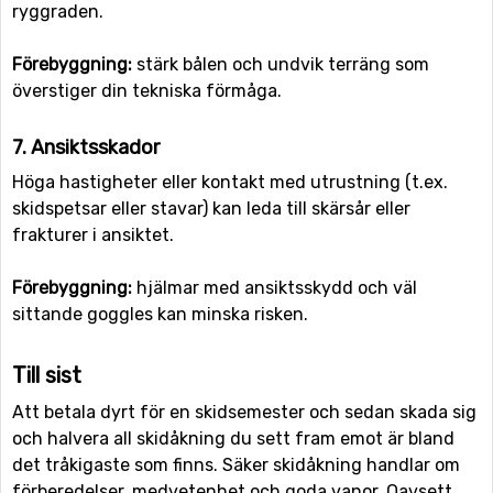
ryggraden.
Förebyggning:
stärk bålen och undvik terräng som
överstiger din tekniska förmåga.
7. Ansiktsskador
Höga hastigheter eller kontakt med utrustning (t.ex.
skidspetsar eller stavar) kan leda till skärsår eller
frakturer i ansiktet.
Förebyggning:
hjälmar med ansiktsskydd och väl
sittande goggles kan minska risken.
Till sist
Att betala dyrt för en skidsemester och sedan skada sig
och halvera all skidåkning du sett fram emot är bland
det tråkigaste som finns. Säker skidåkning handlar om
förberedelser, medvetenhet och goda vanor. Oavsett