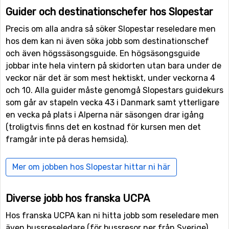
Guider och destinationschefer hos Slopestar
Precis om alla andra så söker Slopestar reseledare men
hos dem kan ni även söka jobb som destinationschef
och även högssäsongsguide. En högsäsongsguide
jobbar inte hela vintern på skidorten utan bara under de
veckor när det är som mest hektiskt, under veckorna 4
och 10. Alla guider måste genomgå Slopestars guidekurs
som går av stapeln vecka 43 i Danmark samt ytterligare
en vecka på plats i Alperna när säsongen drar igång
(troligtvis finns det en kostnad för kursen men det
framgår inte på deras hemsida).
Mer om jobben hos Slopestar hittar ni här
Diverse jobb hos franska UCPA
Hos franska UCPA kan ni hitta jobb som reseledare men
även bussreseledare (för bussresor ner från Sverige)