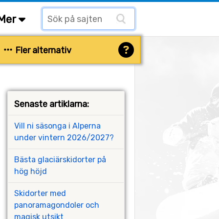
Mer
Fler alternativ
Senaste artiklarna:
Vill ni säsonga i Alperna
under vintern 2026/2027?
Bästa glaciärskidorter på
hög höjd
Skidorter med
panoramagondoler och
magisk utsikt