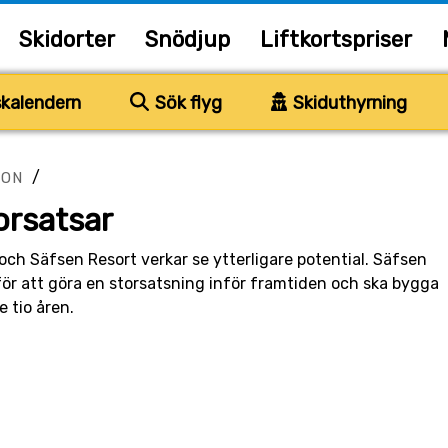
Skidorter
Snödjup
Liftkortspriser
kalendern
Sök flyg
Skiduthyrning
/
ION
orsatsar
 och Säfsen Resort verkar se ytterligare potential. Säfsen
för att göra en storsatsning inför framtiden och ska bygga
 tio åren.