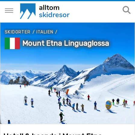
SKIDORTER
/
ITALIEN
/
Mount Etna Linguaglossa