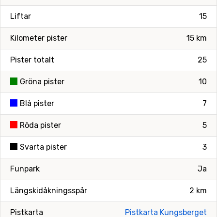
Liftar
15
Kilometer pister
15 km
Pister totalt
25
Gröna pister
10
Blå pister
7
Röda pister
5
Svarta pister
3
Funpark
Ja
Längskidåkningsspår
2 km
Pistkarta
Pistkarta Kungsberget