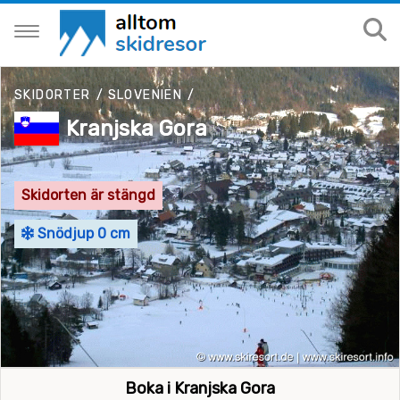
SKIDORTER
/
SLOVENIEN
/
Kranjska Gora
Skidorten är stängd
Snödjup 0 cm
Boka i Kranjska Gora