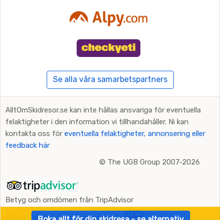
Se alla våra samarbetspartners
AlltOmSkidresor.se kan inte hållas ansvariga för eventuella
felaktigheter i den information vi tillhandahåller. Ni kan
kontakta oss för
eventuella felaktigheter, annonsering eller
feedback här
©
The UGB Group 2007-2026
Betyg och omdömen från TripAdvisor
AlltOmSkidresor.se på andra språk:
Boka allt för din skidresa - se alternativ