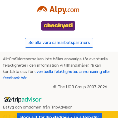
Se alla våra samarbetspartners
AlltOmSkidresor.se kan inte hållas ansvariga för eventuella
felaktigheter i den information vi tillhandahåller. Ni kan
kontakta oss för
eventuella felaktigheter, annonsering eller
feedback här
©
The UGB Group 2007-2026
Betyg och omdömen från TripAdvisor
AlltOmSkidresor.se på andra språk:
Boka allt för din skidresa - se alternativ