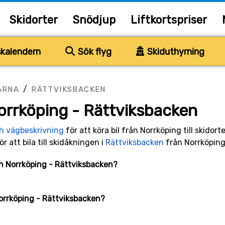
Skidorter
Snödjup
Liftkortspriser
kalendern
Sök flyg
Skiduthyrning
/
ARNA
RÄTTVIKSBACKEN
orrköping - Rättviksbacken
ch vägbeskrivning
för att köra bil från Norrköping till skidor
ör att bila till skidåkningen i
Rättviksbacken
från Norrköping
lan Norrköping - Rättviksbacken?
Norrköping - Rättviksbacken?