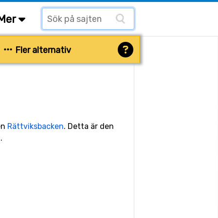
Mer
Fler alternativ
ten
Rättviksbacken
. Detta är den
.