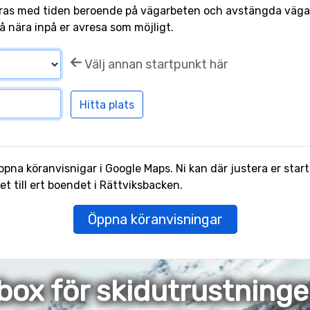
ras med tiden beroende på vägarbeten och avstängda vägar.
å nära inpå er avresa som möjligt.
Välj annan startpunkt här
pna köranvisnigar i Google Maps. Ni kan där justera er start
 till ert boendet i Rättviksbacken.
Öppna köranvisningar
box för skidutrustning