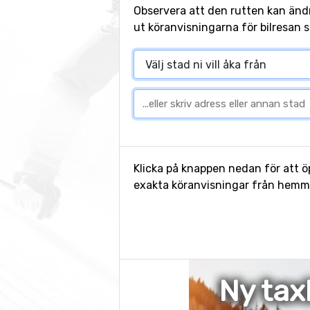
Observera att den rutten kan änd
ut köranvisningarna för bilresan s
Klicka på knappen nedan för att öp
exakta köranvisningar från hemmet
Ny tax