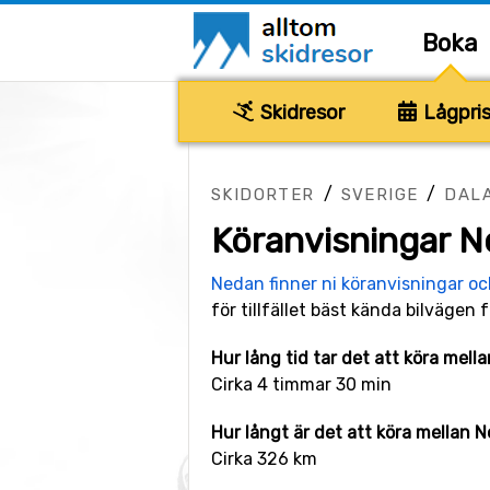
Boka
Skidresor
Lågpris
/
/
SKIDORTER
SVERIGE
DAL
Köranvisningar N
Nedan finner ni köranvisningar o
för tillfället bäst kända bilvägen f
Hur lång tid tar det att köra mel
Cirka 4 timmar 30 min
Hur långt är det att köra mellan 
Cirka 326 km