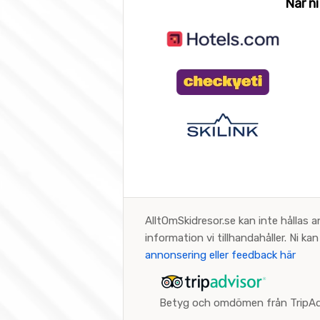
När ni
AlltOmSkidresor.se kan inte hållas a
information vi tillhandahåller. Ni k
annonsering eller feedback här
Betyg och omdömen från TripAd