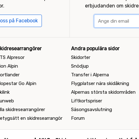
r.
erbjudanden om skidres
 oss på Facebook
kidresearrangörer
Andra populära sidor
TS Alpresor
Skidorter
ion Alpin
Snödjup
ortlander
Transfer i Alperna
lopestar Go Alpin
Flygplatser nära skidåkning
kilink
Alpernas största skidområden
unweb
Liftkortspriser
lla skidresearrangörer
Säsongsavslutning
etygsätt en skidresearrangör
Forum