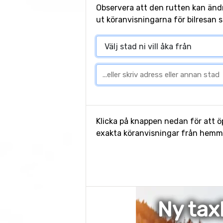
Observera att den rutten kan änd
ut köranvisningarna för bilresan s
Klicka på knappen nedan för att öp
exakta köranvisningar från hemmet
Ny tax