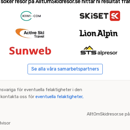
 söker resor på AlltOmSkidresor.se hittar ni resultat från 
Se alla våra samarbetspartners
nsvariga för eventuella felaktigheter i den
an kontakta oss för
eventuella felaktigheter,
AlltOmSkidresor.se på
visor