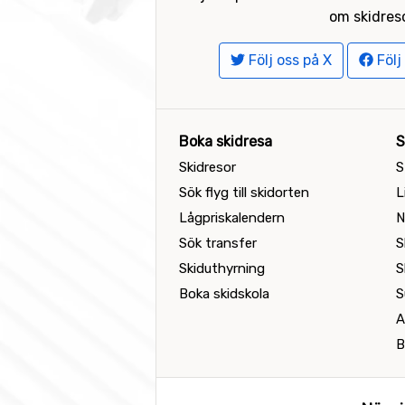
om skidreso
Följ oss på X
Följ
Boka skidresa
S
Skidresor
S
Sök flyg till skidorten
L
Lågpriskalendern
N
Sök transfer
S
Skiduthyrning
S
Boka skidskola
S
A
B