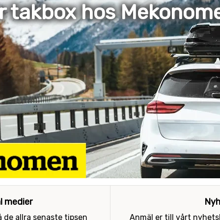
er takbox hos Mekonom
al medier
Nyh
 de allra senaste tipsen
Anmäl er till vårt nyhet