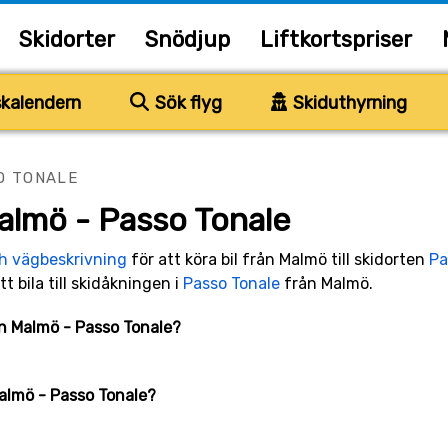
Skidorter
Snödjup
Liftkortspriser
kalendern
Sök flyg
Skiduthyrning
O TONALE
almö - Passo Tonale
ch vägbeskrivning
för att köra bil från Malmö till skidorten
Pa
tt bila till skidåkningen i
Passo Tonale
från Malmö.
lan Malmö - Passo Tonale?
Malmö - Passo Tonale?