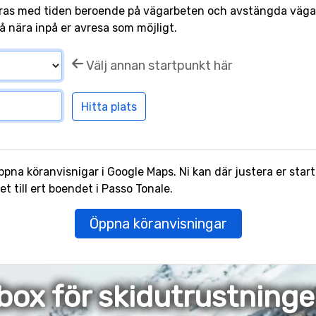
ras med tiden beroende på vägarbeten och avstängda vägar.
å nära inpå er avresa som möjligt.
Välj annan startpunkt här
pna köranvisnigar i Google Maps. Ni kan där justera er start
 till ert boendet i Passo Tonale.
Öppna köranvisningar
box för skidutrustning