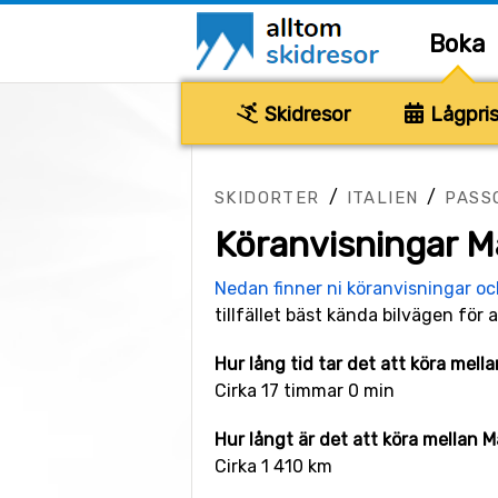
Boka
Skidresor
Lågpris
/
/
SKIDORTER
ITALIEN
PASS
Köranvisningar M
Nedan finner ni köranvisningar o
tillfället bäst kända bilvägen för a
Hur lång tid tar det att köra mel
Cirka 17 timmar 0 min
Hur långt är det att köra mellan 
Cirka 1 410 km