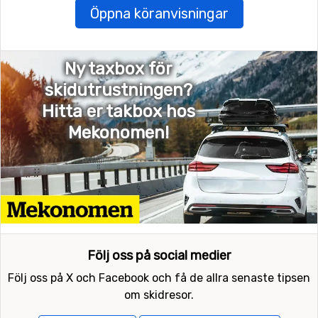
Öppna köranvisningar
Ny taxbox för
skidutrustningen?
Hitta er takbox hos
Mekonomen!
Följ oss på social medier
Följ oss på X och Facebook och få de allra senaste tipsen
om skidresor.