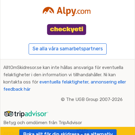
Se alla våra samarbetspartners
AlltOmSkidresor.se kan inte hållas ansvariga för eventuella
felaktigheter i den information vi tillhandahåller. Ni kan
kontakta oss för
eventuella felaktigheter, annonsering eller
feedback här
©
The UGB Group 2007-2026
Betyg och omdömen från TripAdvisor
AlltOmSkidresor.se på andra språk:
Boka allt för din skidresa - se alternativ