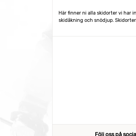
Här finner ni alla skidorter vi har 
skidåkning och snödjup. Skidort
Följ oss på soci