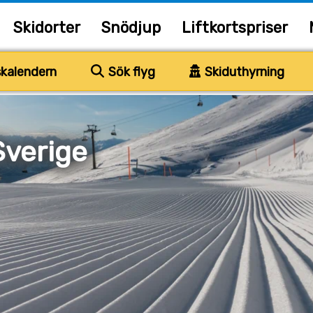
Skidorter
Snödjup
Liftkortspriser
kalendern
Sök flyg
Skiduthyrning
Sverige