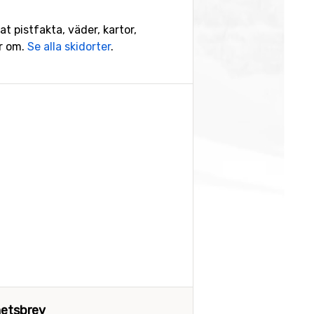
at pistfakta, väder, kartor,
ar om.
Se alla skidorter
.
etsbrev