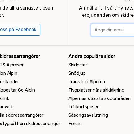
 de allra senaste tipsen
Anmäl er till vårt nyhet
r.
erbjudanden om skidres
 oss på Facebook
kidresearrangörer
Andra populära sidor
TS Alpresor
Skidorter
ion Alpin
Snödjup
ortlander
Transfer i Alperna
lopestar Go Alpin
Flygplatser nära skidåkning
kilink
Alpernas största skidområden
unweb
Liftkortspriser
lla skidresearrangörer
Säsongsavslutning
etygsätt en skidresearrangör
Forum