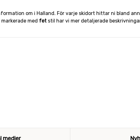
information om i Halland. För varje skidort hittar ni bland ann
er markerade med
fet
stil har vi mer detaljerade beskrivning
al medier
Nyh