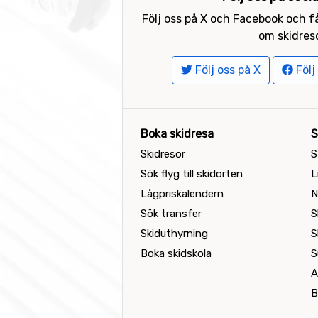
Följ oss på X och Facebook och få
om skidreso
Följ oss på X
Följ
Boka skidresa
S
Skidresor
S
Sök flyg till skidorten
L
Lågpriskalendern
N
Sök transfer
S
Skiduthyrning
S
Boka skidskola
S
A
B