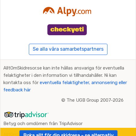
Se alla våra samarbetspartners
AlltOmSkidresor.se kan inte hållas ansvariga för eventuella
felaktigheter i den information vi tillhandahåller. Ni kan
kontakta oss för
eventuella felaktigheter, annonsering eller
feedback här
©
The UGB Group 2007-2026
Betyg och omdömen från TripAdvisor
AlltOmSkidresor.se på andra språk:
Boka allt för din skidresa - se alternativ