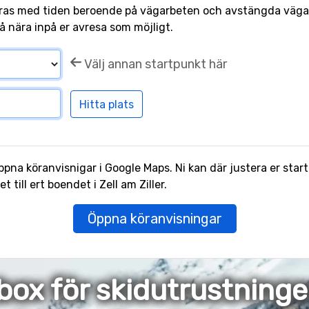
ras med tiden beroende på vägarbeten och avstängda vägar.
å nära inpå er avresa som möjligt.
Välj annan startpunkt här
pna köranvisnigar i Google Maps. Ni kan där justera er start
till ert boendet i Zell am Ziller.
Öppna köranvisningar
box för skidutrustning