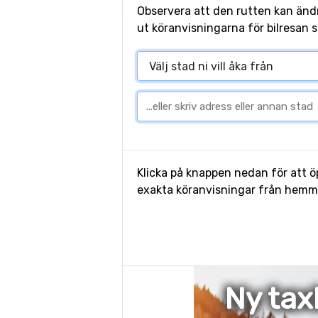
Observera att den rutten kan änd
ut köranvisningarna för bilresan s
Klicka på knappen nedan för att öp
exakta köranvisningar från hemmet 
Ny tax