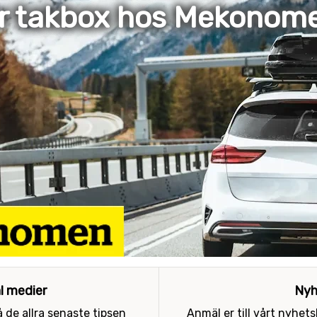
er takbox hos Mekonom
al medier
Nyh
 de allra senaste tipsen
Anmäl er till vårt nyhet