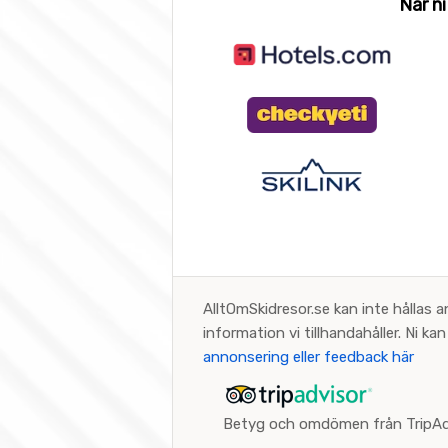
När ni
AlltOmSkidresor.se kan inte hållas a
information vi tillhandahåller. Ni k
annonsering eller feedback här
Betyg och omdömen från TripAd