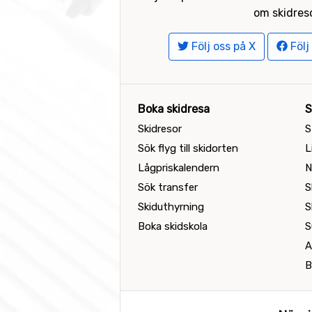
om skidreso
Följ oss på X
Följ
Boka skidresa
S
Skidresor
S
Sök flyg till skidorten
L
Lågpriskalendern
N
Sök transfer
S
Skiduthyrning
S
Boka skidskola
S
A
B