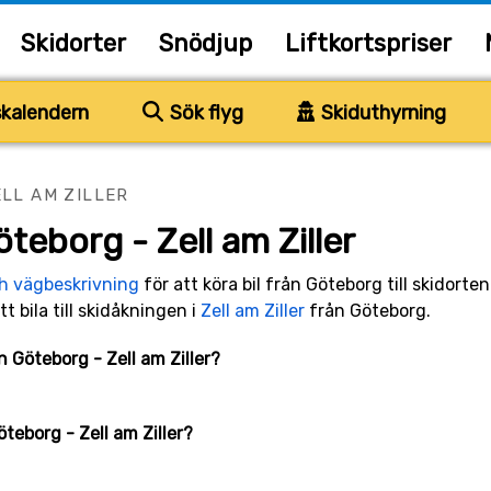
Skidorter
Snödjup
Liftkortspriser
kalendern
Sök flyg
Skiduthyrning
LL AM ZILLER
teborg - Zell am Ziller
ch vägbeskrivning
för att köra bil från Göteborg till skidorte
tt bila till skidåkningen i
Zell am Ziller
från Göteborg.
n Göteborg - Zell am Ziller?
öteborg - Zell am Ziller?