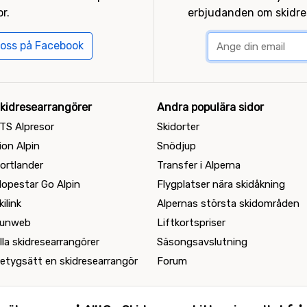
r.
erbjudanden om skidres
 oss på Facebook
kidresearrangörer
Andra populära sidor
TS Alpresor
Skidorter
ion Alpin
Snödjup
ortlander
Transfer i Alperna
lopestar Go Alpin
Flygplatser nära skidåkning
kilink
Alpernas största skidområden
unweb
Liftkortspriser
lla skidresearrangörer
Säsongsavslutning
etygsätt en skidresearrangör
Forum