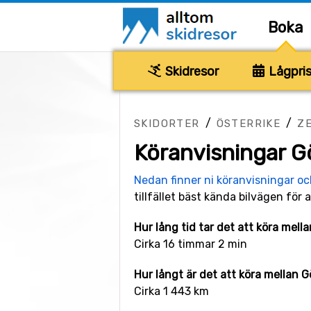
Boka
Skidresor
Lågpris
/
/
SKIDORTER
ÖSTERRIKE
ZE
Köranvisningar Gö
Nedan finner ni köranvisningar o
tillfället bäst kända bilvägen för a
Hur lång tid tar det att köra mella
Cirka 16 timmar 2 min
Hur långt är det att köra mellan G
Cirka 1 443 km