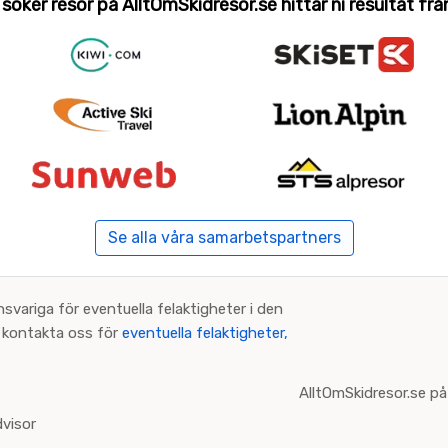
 söker resor på AlltOmSkidresor.se hittar ni resultat från 
Se alla våra samarbetspartners
nsvariga för eventuella felaktigheter i den
an kontakta oss för
eventuella felaktigheter,
AlltOmSkidresor.se på
visor