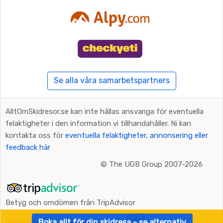
Se alla våra samarbetspartners
AlltOmSkidresor.se kan inte hållas ansvariga för eventuella
felaktigheter i den information vi tillhandahåller. Ni kan
kontakta oss för
eventuella felaktigheter, annonsering eller
feedback här
©
The UGB Group 2007-2026
Betyg och omdömen från TripAdvisor
AlltOmSkidresor.se på andra språk:
Boka allt för din skidresa - se alternativ