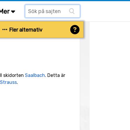
Mer
Fler alternativ
ll skidorten
Saalbach
. Detta är
 Strauss
.