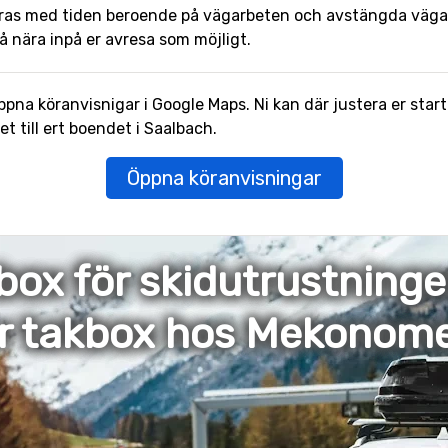
ras med tiden beroende på vägarbeten och avstängda vägar.
å nära inpå er avresa som möjligt.
pna köranvisnigar i Google Maps. Ni kan där justera er start
 till ert boendet i Saalbach.
Öppna köranvisningar
box för skidutrustning
er takbox hos Mekonom