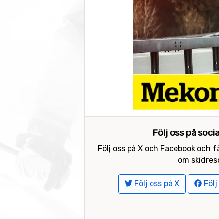
Följ oss på soci
Följ oss på X och Facebook och få
om skidreso
Följ oss på X
Följ