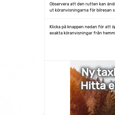
Observera att den rutten kan änd
ut köranvisningarna för bilresan s
Klicka på knappen nedan för att öp
exakta köranvisningar från hemmet
Ny tax
Hitta 