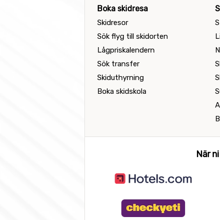
Boka skidresa
S
Skidresor
S
Sök flyg till skidorten
L
Lågpriskalendern
N
Sök transfer
S
Skiduthyrning
S
Boka skidskola
S
A
B
När ni