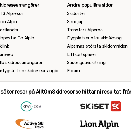
kidresearrangörer
Andra populära sidor
TS Alpresor
Skidorter
ion Alpin
Snödjup
ortlander
Transfer i Alperna
lopestar Go Alpin
Flygplatser nära skidåkning
kilink
Alpernas största skidområden
unweb
Liftkortspriser
lla skidresearrangörer
Säsongsavslutning
etygsätt en skidresearrangör
Forum
 söker resor på AlltOmSkidresor.se hittar ni resultat från 