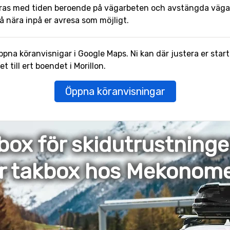
ras med tiden beroende på vägarbeten och avstängda vägar.
å nära inpå er avresa som möjligt.
pna köranvisnigar i Google Maps. Ni kan där justera er start
till ert boendet i Morillon.
Öppna köranvisningar
box för skidutrustning
er takbox hos Mekonom