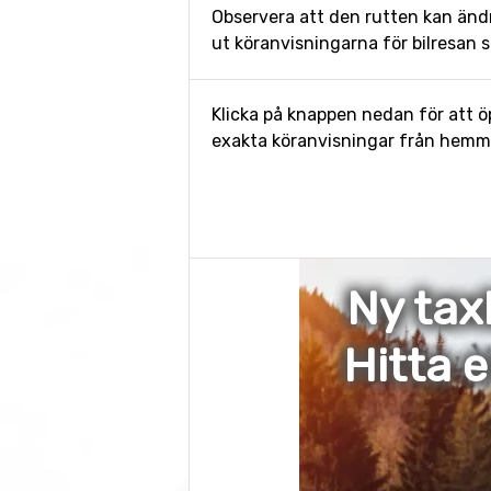
Observera att den rutten kan änd
ut köranvisningarna för bilresan s
Klicka på knappen nedan för att öp
exakta köranvisningar från hemmet 
Ny tax
Hitta 