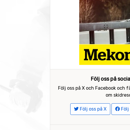
Följ oss på soci
Följ oss på X och Facebook och få
om skidreso
Följ oss på X
Följ