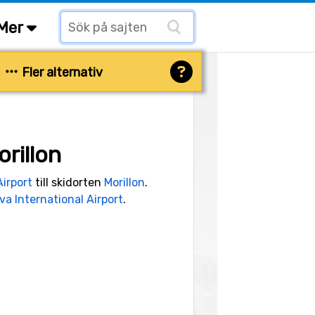
Mer
Fler alternativ
rillon
irport
till skidorten
Morillon
.
a International Airport
.