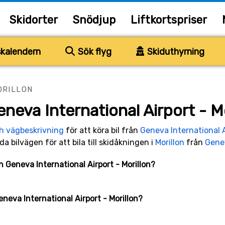
Skidorter
Snödjup
Liftkortspriser
kalendern
Sök flyg
Skiduthyrning
ORILLON
neva International Airport - Mo
ch vägbeskrivning
för att köra bil från
Geneva International A
da bilvägen för att bila till skidåkningen i
Morillon
från
Genev
an Geneva International Airport - Morillon?
eneva International Airport - Morillon?