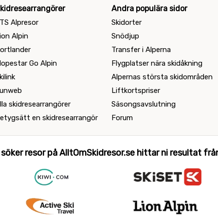
kidresearrangörer
Andra populära sidor
TS Alpresor
Skidorter
ion Alpin
Snödjup
ortlander
Transfer i Alperna
lopestar Go Alpin
Flygplatser nära skidåkning
kilink
Alpernas största skidområden
unweb
Liftkortspriser
lla skidresearrangörer
Säsongsavslutning
etygsätt en skidresearrangör
Forum
 söker resor på AlltOmSkidresor.se hittar ni resultat från 