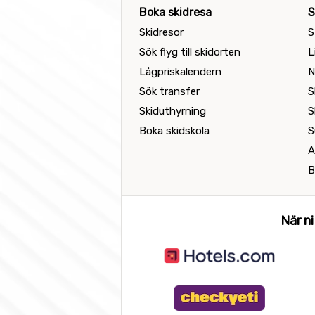
Boka skidresa
S
Skidresor
S
Sök flyg till skidorten
L
Lågpriskalendern
N
Sök transfer
S
Skiduthyrning
S
Boka skidskola
S
A
B
När ni