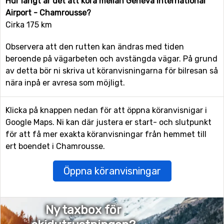
Hur långt är det att köra mellan Geneva International
Airport - Chamrousse?
Cirka 175 km
Observera att den rutten kan ändras med tiden
beroende på vägarbeten och avstängda vägar. På grund
av detta bör ni skriva ut köranvisningarna för bilresan så
nära inpå er avresa som möjligt.
Klicka på knappen nedan för att öppna köranvisnigar i
Google Maps. Ni kan där justera er start- och slutpunkt
för att få mer exakta köranvisningar från hemmet till
ert boendet i Chamrousse.
Öppna köranvisningar
Ny taxbox för