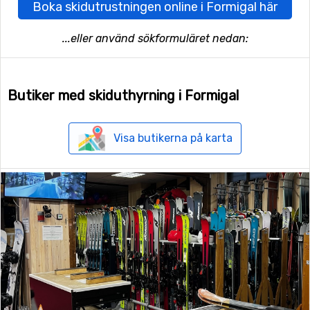
Boka skidutrustningen online i Formigal här
...eller använd sökformuläret nedan:
Butiker med skiduthyrning i Formigal
Visa butikerna på karta