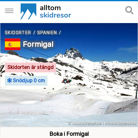
SKIDORTER
/
SPANIEN
/
Formigal
Skidorten är stängd
Snödjup 0 cm
Boka i Formigal