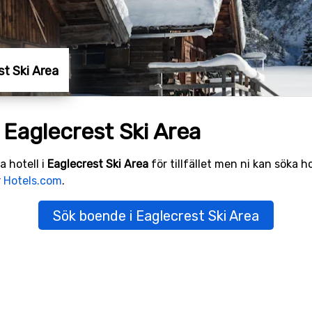
st Ski Area
 Eaglecrest Ski Area
a hotell i
Eaglecrest Ski Area
för tillfället men ni kan söka ho
r
Hotels.com
.
Sök boende i Eaglecrest Ski Area