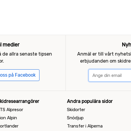
al medier
Nyh
 de allra senaste tipsen
Anmäl er till vårt nyhet
r.
erbjudanden om skidres
 oss på Facebook
kidresearrangörer
Andra populära sidor
TS Alpresor
Skidorter
ion Alpin
Snödjup
ortlander
Transfer i Alperna