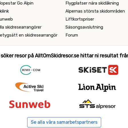
lopestar Go Alpin
Flygplatser nära skidåkning
kilink
Alpernas största skidområden
unweb
Liftkortspriser
lla skidresearrangörer
Säsongsavslutning
etygsätt en skidresearrangör
Forum
 söker resor på AlltOmSkidresor.se hittar ni resultat från 
Se alla våra samarbetspartners