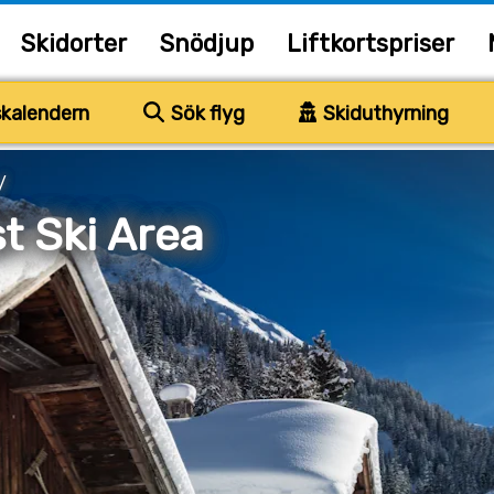
Skidorter
Snödjup
Liftkortspriser
kalendern
Sök flyg
Skiduthyrning
/
t Ski Area