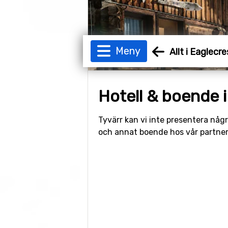
Meny
Allt i Eaglecre
Hotell & boende i
Tyvärr kan vi inte presentera någr
och annat boende hos vår partne