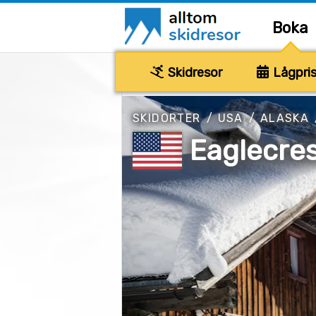
Boka
Skidresor
Lågpris
SKIDORTER
/
USA
/
ALASKA
Eaglecres