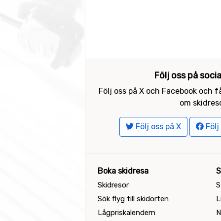
Följ oss på soci
Följ oss på X och Facebook och få
om skidreso
Följ oss på X
Följ
Boka skidresa
S
Skidresor
S
Sök flyg till skidorten
L
Lågpriskalendern
N