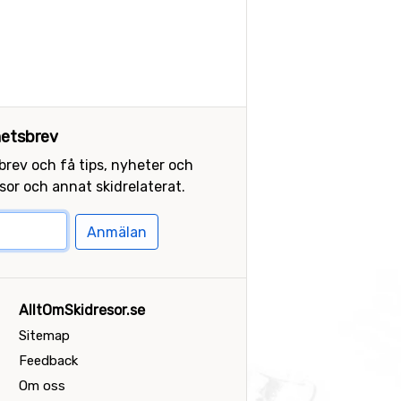
etsbrev
sbrev och få tips, nyheter och
or och annat skidrelaterat.
Anmälan
AlltOmSkidresor.se
Sitemap
Feedback
Om oss