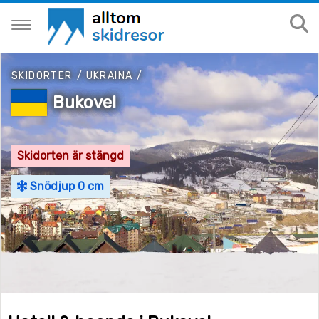
SKIDORTER
/
UKRAINA
/
Bukovel
Skidorten är stängd
Snödjup 0 cm