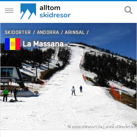
SKIDORTER
/
ANDORRA
/
ARINSAL
/
La Massana