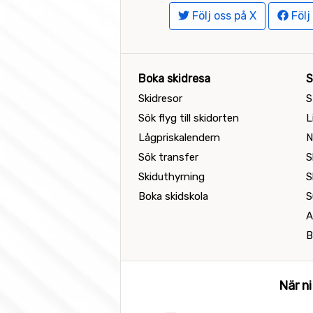
Följ oss på X
Följ
Boka skidresa
S
Skidresor
S
Sök flyg till skidorten
L
Lågpriskalendern
N
Sök transfer
S
Skiduthyrning
S
Boka skidskola
S
A
B
När ni