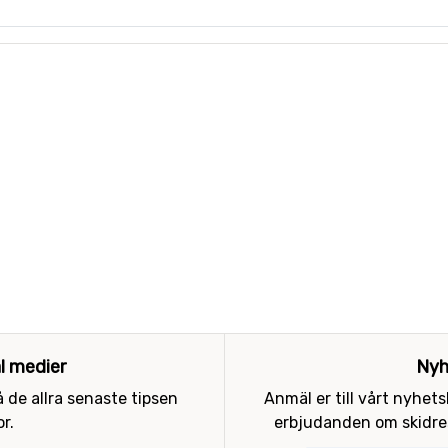
al medier
Nyh
 de allra senaste tipsen
Anmäl er till vårt nyhet
r.
erbjudanden om skidres