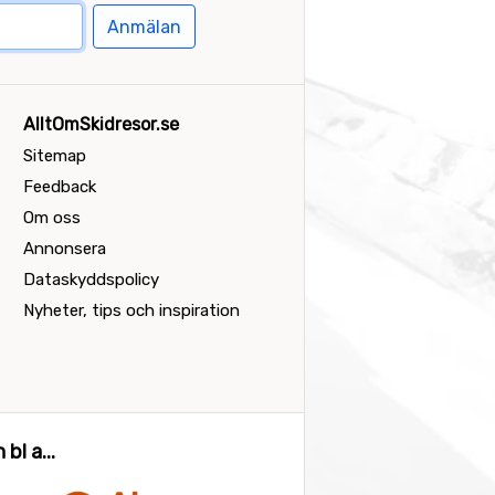
Anmälan
AlltOmSkidresor.se
Sitemap
Feedback
Om oss
Annonsera
Dataskyddspolicy
Nyheter, tips och inspiration
bl a...