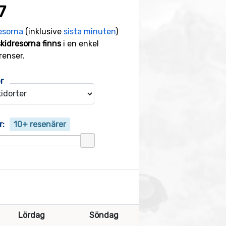
7
esorna
(inklusive
sista minuten
)
skidresorna finns
i en enkel
renser.
r
r:
10+ resenärer
Lördag
Söndag