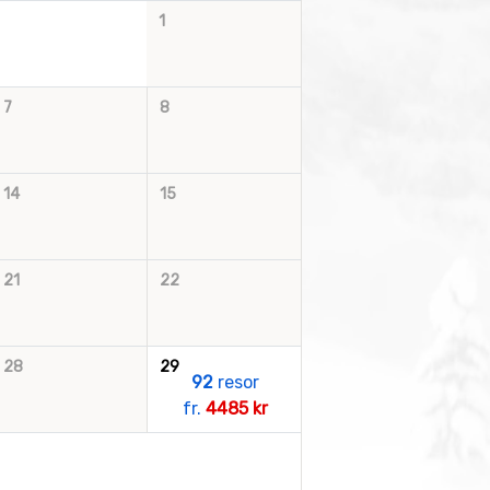
1
7
8
14
15
21
22
28
29
92
resor
fr.
4485 kr