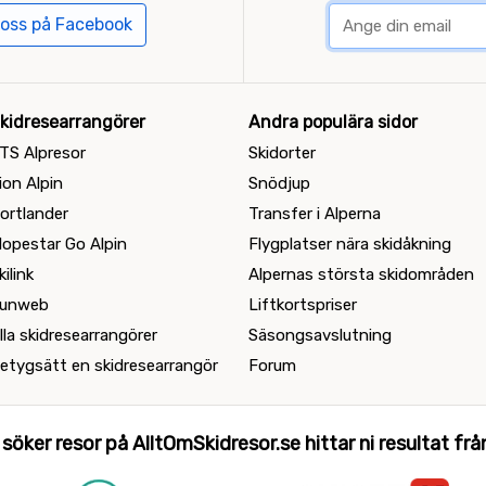
 oss på Facebook
kidresearrangörer
Andra populära sidor
TS Alpresor
Skidorter
ion Alpin
Snödjup
ortlander
Transfer i Alperna
lopestar Go Alpin
Flygplatser nära skidåkning
kilink
Alpernas största skidområden
unweb
Liftkortspriser
lla skidresearrangörer
Säsongsavslutning
etygsätt en skidresearrangör
Forum
 söker resor på AlltOmSkidresor.se hittar ni resultat från 