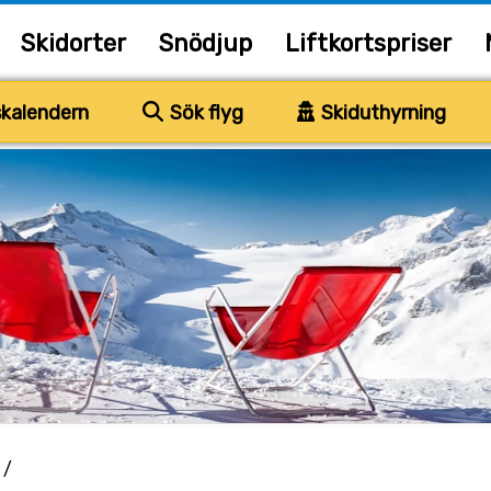
Skidorter
Snödjup
Liftkortspriser
kalendern
Sök flyg
Skiduthyrning
/