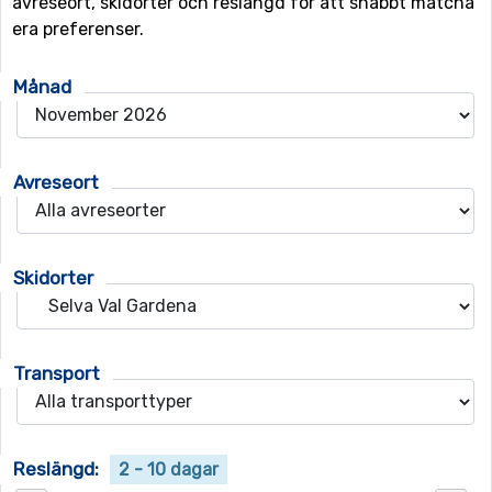
avreseort, skidorter och reslängd för att snabbt matcha
era preferenser.
Månad
Avreseort
Skidorter
Transport
Reslängd:
2 - 10 dagar