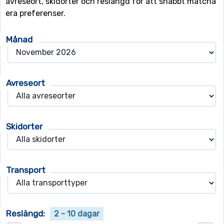
avreseort, skidorter och reslängd för att snabbt matcha
era preferenser.
Månad
Avreseort
Skidorter
Transport
Reslängd:
2 - 10 dagar