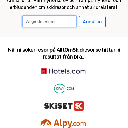
Anmäl er till vårt nyhetsbrev och få tips, nyheter och
erbjudanden om skidresor och annat skidrelaterat.
Anmälan
När ni söker resor på AlltOmSkidresor.se hittar ni
resultat från bl a...