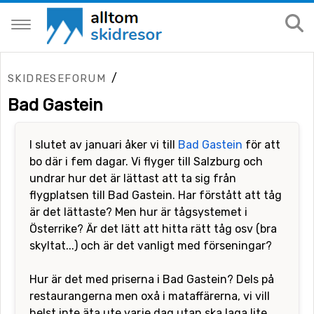
/
SKIDRESEFORUM
Bad Gastein
I slutet av januari åker vi till
Bad Gastein
för att
bo där i fem dagar. Vi flyger till Salzburg och
undrar hur det är lättast att ta sig från
flygplatsen till Bad Gastein. Har förstått att tåg
är det lättaste? Men hur är tågsystemet i
Österrike? Är det lätt att hitta rätt tåg osv (bra
skyltat...) och är det vanligt med förseningar?
Hur är det med priserna i Bad Gastein? Dels på
restaurangerna men oxå i mataffärerna, vi vill
helst inte äta ute varje dag utan ska laga lite