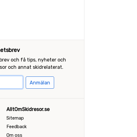
etsbrev
sbrev och få tips, nyheter och
or och annat skidrelaterat.
Anmälan
AlltOmSkidresor.se
Sitemap
Feedback
Om oss