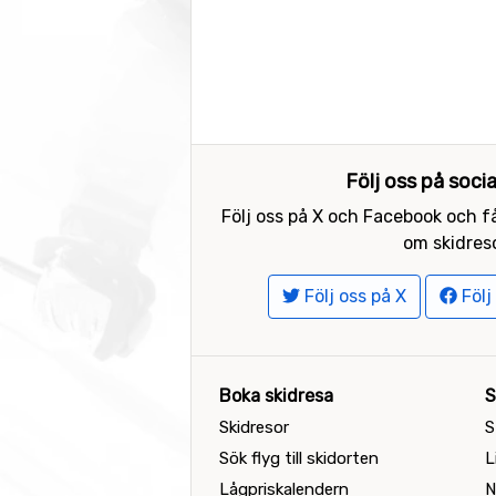
Följ oss på soci
Följ oss på X och Facebook och få
om skidreso
Följ oss på X
Följ
Boka skidresa
S
Skidresor
S
Sök flyg till skidorten
L
Lågpriskalendern
N