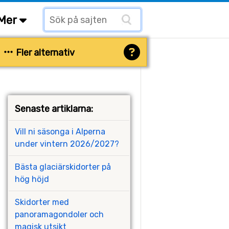
Mer
Fler alternativ
Senaste artiklarna:
Vill ni säsonga i Alperna
under vintern 2026/2027?
Bästa glaciärskidorter på
hög höjd
Skidorter med
panoramagondoler och
magisk utsikt