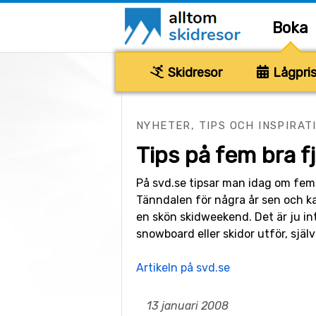
Boka
Skidresor
Lågpris
NYHETER, TIPS OCH INSPIRAT
Tips på fem bra fj
På svd.se tipsar man idag om fem o
Tänndalen för några år sen och k
en skön skidweekend. Det är ju int
snowboard eller skidor utför, själv 
Artikeln på svd.se
13 januari 2008