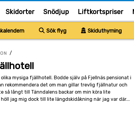
Skidorter
Snödjup
Liftkortspriser
kalendern
Sök flyg
Skiduthyrning
/
ION
ällhotell
lika mysiga fjällhotell. Bodde själv på Fjellnäs pensionat i
an rekommendera det om man gillar trevlig fjällnatur och
e så långt till Tänndalens backar om min köra lite
höll jag mig dock till lite längdskidåkning när jag var där...