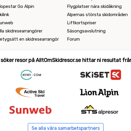
lopestar Go Alpin
Flygplatser nära skidåkning
kilink
Alpernas största skidområden
unweb
Liftkortspriser
lla skidresearrangörer
Säsongsavslutning
etygsätt en skidresearrangör
Forum
 söker resor på AlltOmSkidresor.se hittar ni resultat från 
Se alla våra samarbetspartners