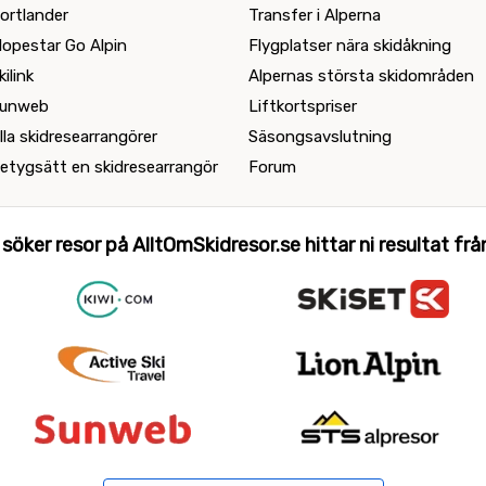
ortlander
Transfer i Alperna
lopestar Go Alpin
Flygplatser nära skidåkning
kilink
Alpernas största skidområden
unweb
Liftkortspriser
lla skidresearrangörer
Säsongsavslutning
etygsätt en skidresearrangör
Forum
 söker resor på AlltOmSkidresor.se hittar ni resultat från 