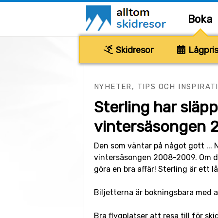
Boka
Skidresor
Lågpris
NYHETER, TIPS OCH INSPIRAT
Sterling har släpp
vintersäsongen 
Den som väntar på något gott ... Nu
vintersäsongen 2008-2009. Om du v
göra en bra affär! Sterling är ett l
Biljetterna är bokningsbara med a
Bra flygplatser att resa till för ski