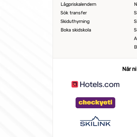
Lågpriskalendern
N
Sök transfer
S
Skiduthyrning
S
Boka skidskola
S
A
B
När ni