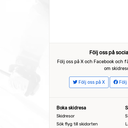
Följ oss på soci
Följ oss på X och Facebook och få
om skidreso
Följ oss på X
Följ
Boka skidresa
S
Skidresor
S
Sök flyg till skidorten
L