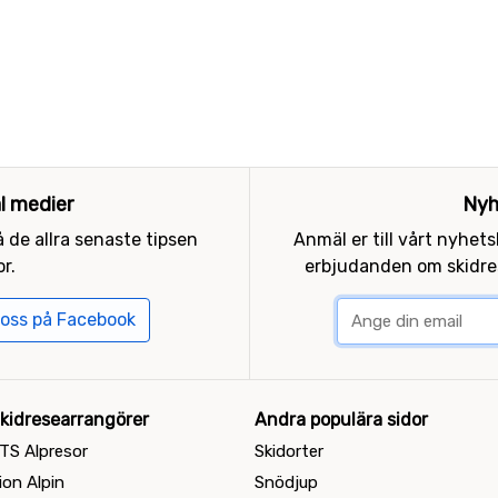
al medier
Nyh
 de allra senaste tipsen
Anmäl er till vårt nyhet
r.
erbjudanden om skidres
 oss på Facebook
kidresearrangörer
Andra populära sidor
TS Alpresor
Skidorter
ion Alpin
Snödjup