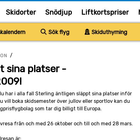
Skidorter
Snödjup
Liftkortspriser
kalendern
Sök flyg
Skiduthyrning
/
ION
t sina platser -
2009!
 har i alla fall Sterling äntligen släppt sina platser inför
ill boka skidsemester över jullov eller sportlov kan du
ågprisflygbolag som tar dig billigt till Europa.
vresa från och med 26 oktober och till och med 28 mars.
dresan är: