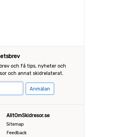
etsbrev
sbrev och få tips, nyheter och
or och annat skidrelaterat.
Anmälan
AlltOmSkidresor.se
Sitemap
Feedback