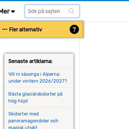
Mer
Fler alternativ
Senaste artiklarna:
Vill ni säsonga i Alperna
under vintern 2026/2027?
Bästa glaciärskidorter på
hög höjd
Skidorter med
panoramagondoler och
magisk utsikt