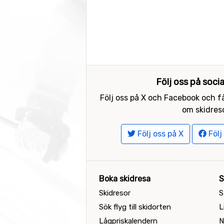
Följ oss på soci
Följ oss på X och Facebook och få
om skidreso
Följ oss på X
Följ
Boka skidresa
S
Skidresor
S
Sök flyg till skidorten
L
Lågpriskalendern
N