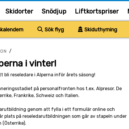
Skidorter
Snödjup
Liftkortspriser
kalendern
Sök flyg
Skiduthyrning
/
ION
perna i vinter!
t bli reseledare i Alperna inför årets säsong!
eringsstadiet på personalfronten hos t.ex. Alpresor. De
sterrike, Frankrike, Schweiz och Italien.
arutbildning genom att fylla i ett formulär online och
r plats på reseledarutbildningen som går av stapeln under
(Österrike).