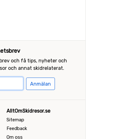
etsbrev
sbrev och få tips, nyheter och
or och annat skidrelaterat.
Anmälan
AlltOmSkidresor.se
Sitemap
Feedback
Om oss