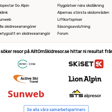
lopestar Go Alpin
Flygplatser nära skidåkning
kilink
Alpernas största skidområden
unweb
Liftkortspriser
lla skidresearrangörer
Säsongsavslutning
etygsätt en skidresearrangör
Forum
 söker resor på AlltOmSkidresor.se hittar ni resultat från 
Se alla våra samarbetspartners