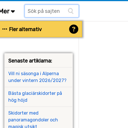
Mer
Fler alternativ
Senaste artiklarna:
Vill ni säsonga i Alperna
under vintern 2026/2027?
Bästa glaciärskidorter på
hög höjd
Skidorter med
panoramagondoler och
magisk utsikt