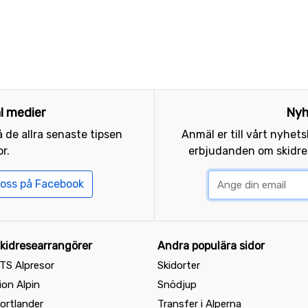
al medier
Nyh
 de allra senaste tipsen
Anmäl er till vårt nyhet
r.
erbjudanden om skidres
 oss på Facebook
kidresearrangörer
Andra populära sidor
TS Alpresor
Skidorter
ion Alpin
Snödjup
ortlander
Transfer i Alperna