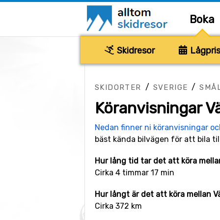
Boka
Skidresor
Lågpris
/
/
SKIDORTER
SVERIGE
SMÅ
Köranvisningar Vä
Nedan finner ni köranvisningar o
bäst kända bilvägen för att bila ti
Hur lång tid tar det att köra mell
Cirka 4 timmar 17 min
Hur långt är det att köra mellan V
Cirka 372 km