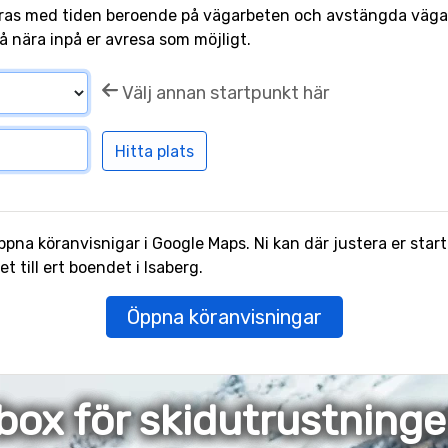
ras med tiden beroende på vägarbeten och avstängda vägar.
å nära inpå er avresa som möjligt.
Välj annan startpunkt här
pna köranvisnigar i Google Maps. Ni kan där justera er start
 till ert boendet i Isaberg.
Öppna köranvisningar
box för skidutrustning