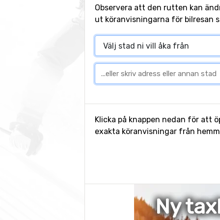
Observera att den rutten kan änd
ut köranvisningarna för bilresan s
Klicka på knappen nedan för att öp
exakta köranvisningar från hemmet
Ny tax