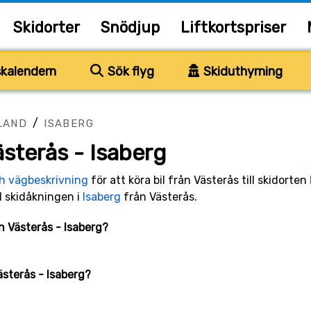
Skidorter
Snödjup
Liftkortspriser
kalendern
Sök flyg
Skiduthyrning
/
LAND
ISABERG
sterås - Isaberg
ch vägbeskrivning
för att köra bil från Västerås till skidorten
ll skidåkningen i
Isaberg
från Västerås.
an Västerås - Isaberg?
ästerås - Isaberg?