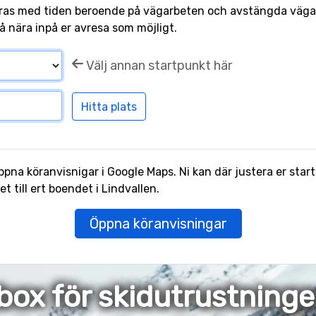
ras med tiden beroende på vägarbeten och avstängda vägar.
å nära inpå er avresa som möjligt.
Välj annan startpunkt här
pna köranvisnigar i Google Maps. Ni kan där justera er start
 till ert boendet i Lindvallen.
Öppna köranvisningar
box för skidutrustning