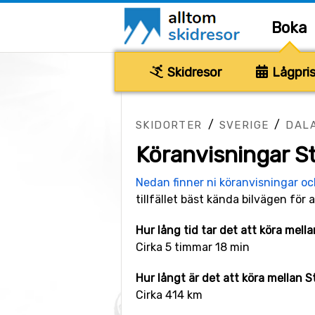
Boka
Skidresor
Lågpris
/
/
SKIDORTER
SVERIGE
DAL
Köranvisningar S
Nedan finner ni köranvisningar o
tillfället bäst kända bilvägen för a
Hur lång tid tar det att köra mell
Cirka 5 timmar 18 min
Hur långt är det att köra mellan 
Cirka 414 km