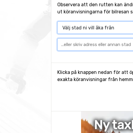
Observera att den rutten kan änd
ut köranvisningarna för bilresan s
Klicka på knappen nedan för att öp
exakta köranvisningar från hemmet
Ny tax