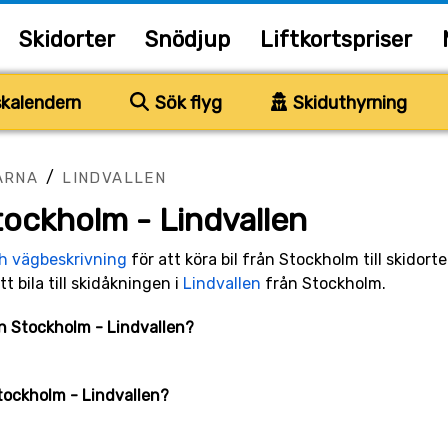
Skidorter
Snödjup
Liftkortspriser
kalendern
Sök flyg
Skiduthyrning
/
ARNA
LINDVALLEN
tockholm - Lindvallen
ch vägbeskrivning
för att köra bil från Stockholm till skidort
tt bila till skidåkningen i
Lindvallen
från Stockholm.
an Stockholm - Lindvallen?
Stockholm - Lindvallen?