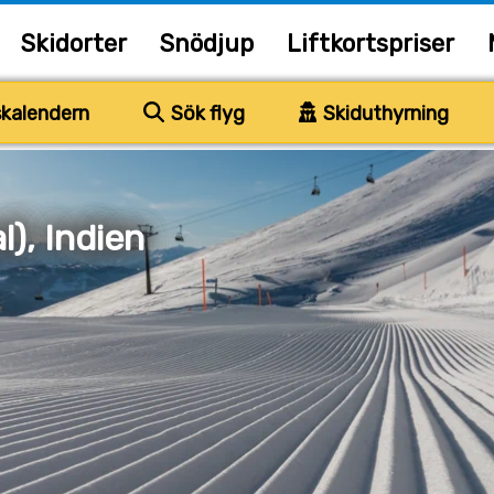
Skidorter
Snödjup
Liftkortspriser
kalendern
Sök flyg
Skiduthyrning
l), Indien