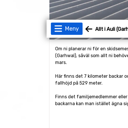
Meny
Allt i Auli (Ga
Om ni planerar ni för en skidsemest
(Garhwal), såväl som allt ni behöve
mars.
Här finns det 7 kilometer backar o
fallhöjd på 529 meter.
Finns det familjemedlemmer eller 
backarna kan man istället ägna si