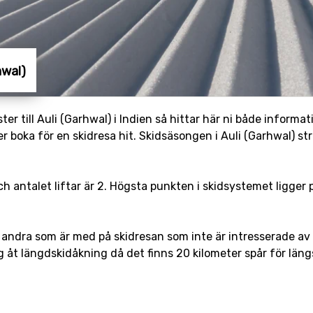
rhwal)
er till Auli (Garhwal) i Indien så hittar här ni både informa
r boka för en skidresa hit. Skidsäsongen i Auli (Garhwal) str
ch antalet liftar är 2. Högsta punkten i skidsystemet ligger 
andra som är med på skidresan som inte är intresserade av a
g åt längdskidåkning då det finns 20 kilometer spår för läng