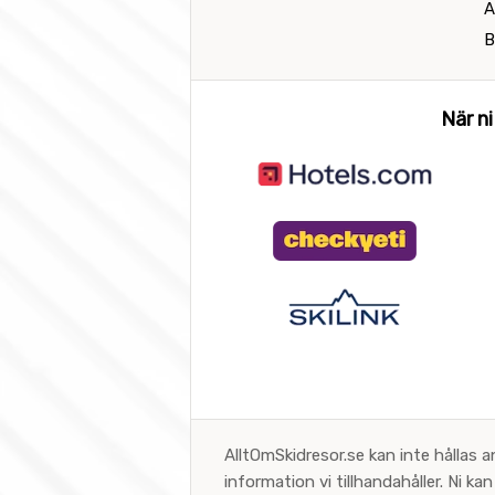
A
B
När ni
AlltOmSkidresor.se kan inte hållas a
information vi tillhandahåller. Ni k