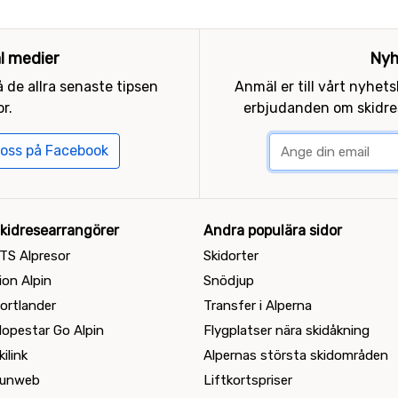
al medier
Nyh
 de allra senaste tipsen
Anmäl er till vårt nyhet
r.
erbjudanden om skidres
 oss på Facebook
kidresearrangörer
Andra populära sidor
TS Alpresor
Skidorter
ion Alpin
Snödjup
ortlander
Transfer i Alperna
lopestar Go Alpin
Flygplatser nära skidåkning
kilink
Alpernas största skidområden
unweb
Liftkortspriser