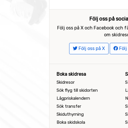
Följ oss på soci
Följ oss på X och Facebook och få
om skidreso
Följ oss på X
Följ
Boka skidresa
S
Skidresor
S
Sök flyg till skidorten
L
Lågpriskalendern
N
Sök transfer
S
Skiduthyrning
S
Boka skidskola
S