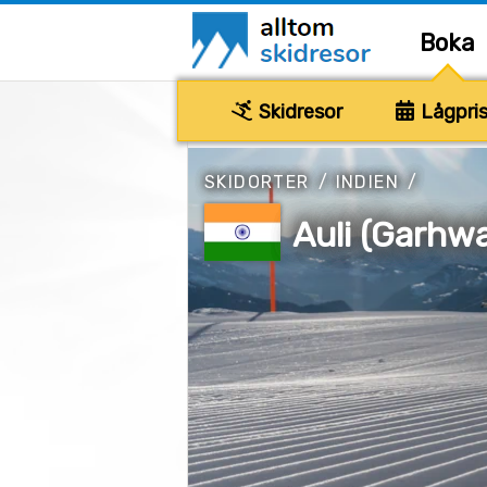
Boka
Skidresor
Lågpris
SKIDORTER
/
INDIEN
/
Auli (Garhwa