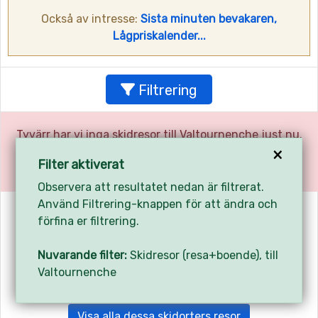
Också av intresse:
Sista minuten bevakaren,
Lågpriskalender...
Filtrering
Tyvärr har vi inga skidresor till Valtournenche just nu.
×
Använd filtreringen ovan för att hitta tillgängliga
Filter aktiverat
resor.
Observera att resultatet nedan är filtrerat.
Använd Filtrering-knappen för att ändra och
Skidorter med skidresor nära Valtournenche
förfina er filtrering.
Breuil-Cervinia, 4 km
- 4039 skidresor
Nuvarande filter:
Skidresor (resa+boende), till
Champoluc, 9 km
- 1930 skidresor
Valtournenche
Gressoney, 15 km
- 17 skidresor
Visa alla dessa skidorters resor