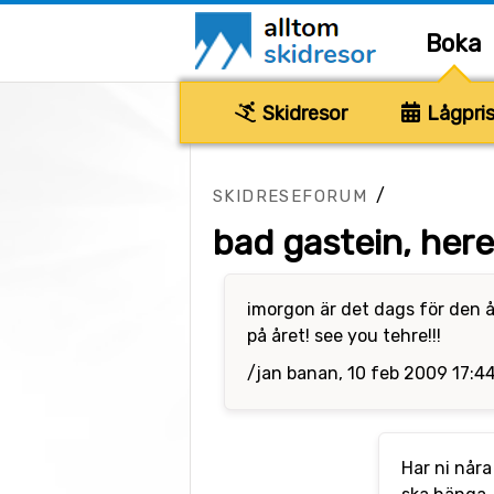
Boka
Skidresor
Lågpris
/
SKIDRESEFORUM
bad gastein, her
imorgon är det dags för den år
på året! see you tehre!!!
/jan banan, 10 feb 2009 17:4
Har ni nåra 