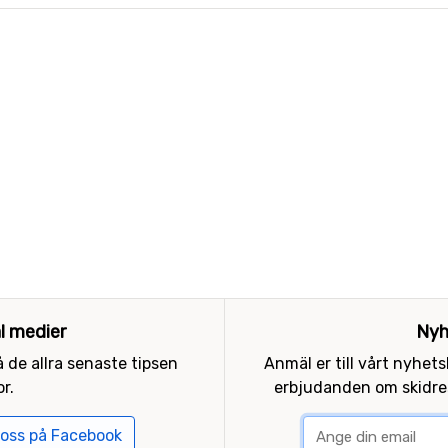
al medier
Nyh
 de allra senaste tipsen
Anmäl er till vårt nyhet
r.
erbjudanden om skidres
 oss på Facebook