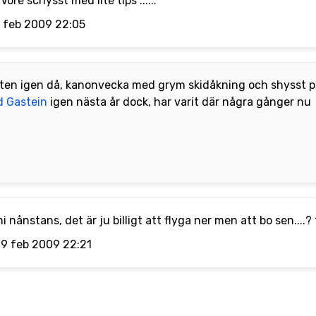
ore schysst med lite tips ......
1 feb 2009 22:05
heten igen då, kanonvecka med grym skidåkning och shysst pa
d Gastein
igen nästa år dock, har varit där några gånger nu
i nånstans, det är ju billigt att flyga ner men att bo sen....?
19 feb 2009 22:21