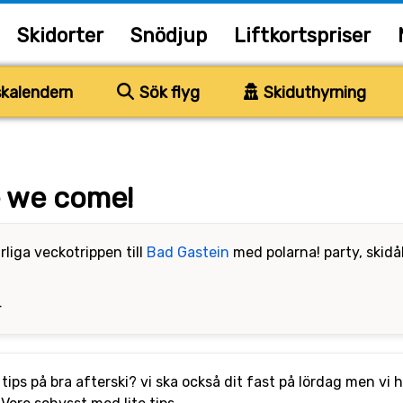
Skidorter
Snödjup
Liftkortspriser
kalendern
Sök flyg
Skiduthyrning
e we come!
liga veckotrippen till
Bad Gastein
med polarna! party, skidå
4
tips på bra afterski? vi ska också dit fast på lördag men vi har