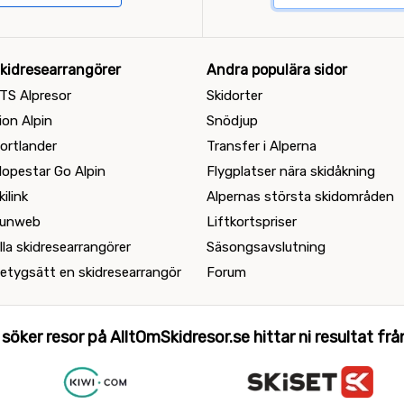
kidresearrangörer
Andra populära sidor
TS Alpresor
Skidorter
ion Alpin
Snödjup
ortlander
Transfer i Alperna
lopestar Go Alpin
Flygplatser nära skidåkning
kilink
Alpernas största skidområden
unweb
Liftkortspriser
lla skidresearrangörer
Säsongsavslutning
etygsätt en skidresearrangör
Forum
 söker resor på AlltOmSkidresor.se hittar ni resultat från 