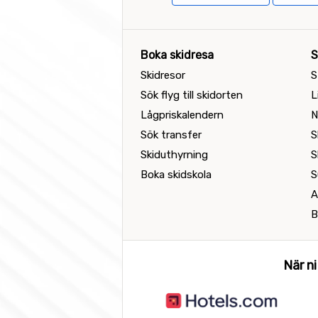
Boka skidresa
S
Skidresor
S
Sök flyg till skidorten
L
Lågpriskalendern
N
Sök transfer
S
Skiduthyrning
S
Boka skidskola
S
A
B
När ni