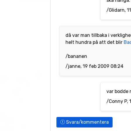
ska hänga. V
/Glidarn, 1
då var man tillbaka i verklig
helt hundra på att det blir
Ba
/bananen
/janne, 19 feb 2009 08:24
var bodde n
/Conny P, 
Svara/kommentera