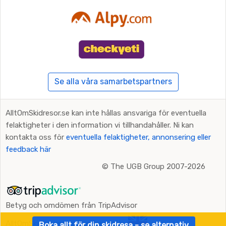
Se alla våra samarbetspartners
AlltOmSkidresor.se kan inte hållas ansvariga för eventuella
felaktigheter i den information vi tillhandahåller. Ni kan
kontakta oss för
eventuella felaktigheter, annonsering eller
feedback här
©
The UGB Group 2007-2026
Betyg och omdömen från TripAdvisor
AlltOmSkidresor.se på andra språk:
Boka allt för din skidresa - se alternativ