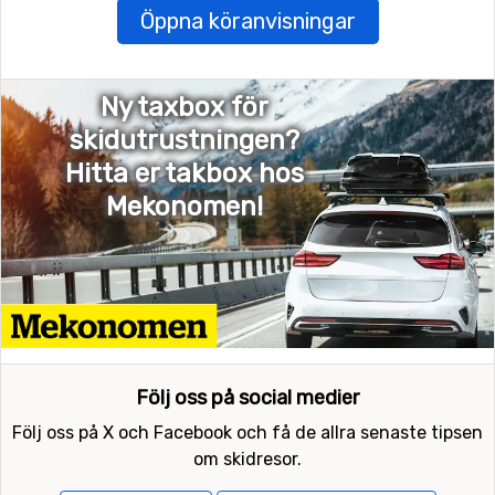
Öppna köranvisningar
Ny taxbox för
skidutrustningen?
Hitta er takbox hos
Mekonomen!
Följ oss på social medier
Följ oss på X och Facebook och få de allra senaste tipsen
om skidresor.