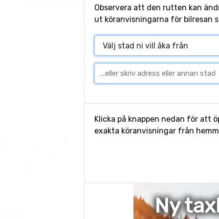
Observera att den rutten kan änd
ut köranvisningarna för bilresan s
Klicka på knappen nedan för att öp
exakta köranvisningar från hemmet
Ny tax