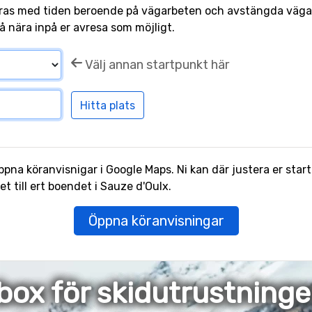
ras med tiden beroende på vägarbeten och avstängda vägar.
å nära inpå er avresa som möjligt.
Välj annan startpunkt här
pna köranvisnigar i Google Maps. Ni kan där justera er start
 till ert boendet i Sauze d'Oulx.
Öppna köranvisningar
box för skidutrustning