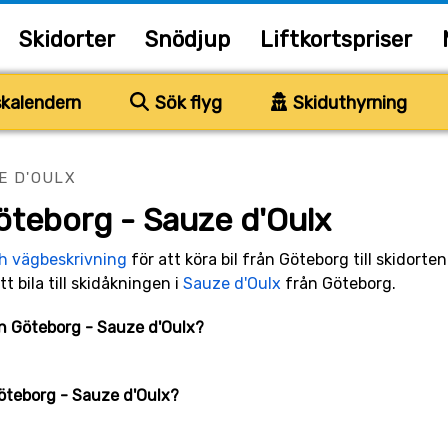
Skidorter
Snödjup
Liftkortspriser
kalendern
Sök flyg
Skiduthyrning
E D'OULX
öteborg - Sauze d'Oulx
ch vägbeskrivning
för att köra bil från Göteborg till skidorte
tt bila till skidåkningen i
Sauze d'Oulx
från Göteborg.
lan Göteborg - Sauze d'Oulx?
Göteborg - Sauze d'Oulx?