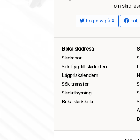
om skidreso
Följ oss på X
Följ
Boka skidresa
S
Skidresor
S
Sök flyg till skidorten
L
Lågpriskalendern
N
Sök transfer
S
Skiduthyrning
S
Boka skidskola
S
A
B