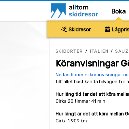
Boka
Skidresor
Lågpris
/
/
SKIDORTER
ITALIEN
SAUZ
Köranvisningar G
Nedan finner ni köranvisningar o
tillfället bäst kända bilvägen för a
Hur lång tid tar det att köra mel
Cirka 20 timmar 41 min
Hur långt är det att köra mellan 
Cirka 1 909 km