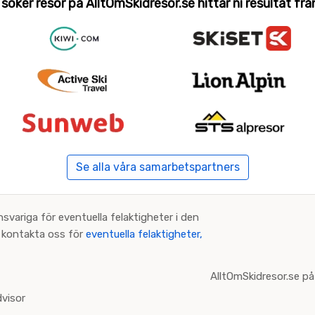
 söker resor på AlltOmSkidresor.se hittar ni resultat från 
Se alla våra samarbetspartners
nsvariga för eventuella felaktigheter i den
an kontakta oss för
eventuella felaktigheter,
AlltOmSkidresor.se på
visor