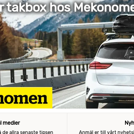
er takbox hos Mekonom
al medier
Nyh
 de allra senaste tipsen
Anmäl er till vårt nyhet