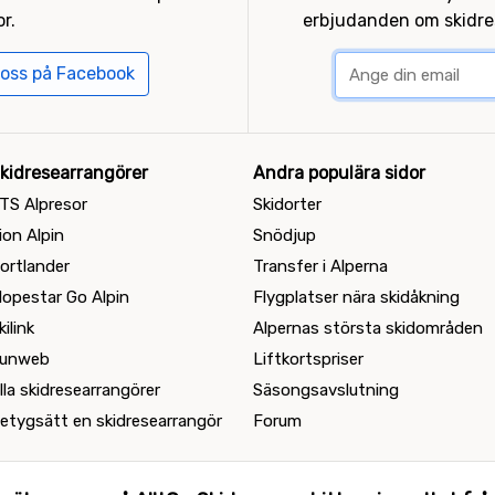
r.
erbjudanden om skidres
 oss på Facebook
kidresearrangörer
Andra populära sidor
TS Alpresor
Skidorter
ion Alpin
Snödjup
ortlander
Transfer i Alperna
lopestar Go Alpin
Flygplatser nära skidåkning
kilink
Alpernas största skidområden
unweb
Liftkortspriser
lla skidresearrangörer
Säsongsavslutning
etygsätt en skidresearrangör
Forum