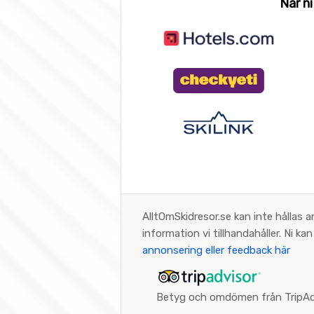
När ni
AlltOmSkidresor.se kan inte hållas a
information vi tillhandahåller. Ni k
annonsering eller feedback här
Betyg och omdömen från TripAd