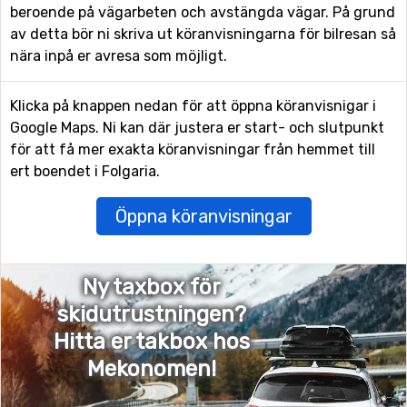
beroende på vägarbeten och avstängda vägar. På grund
av detta bör ni skriva ut köranvisningarna för bilresan så
nära inpå er avresa som möjligt.
Klicka på knappen nedan för att öppna köranvisnigar i
Google Maps. Ni kan där justera er start- och slutpunkt
för att få mer exakta köranvisningar från hemmet till
ert boendet i Folgaria.
Öppna köranvisningar
Ny taxbox för
skidutrustningen?
Hitta er takbox hos
Mekonomen!