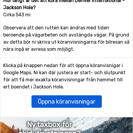
Hur långt är det att köra mellan Denver International -
Jackson Hole?
Cirka 543 mi
Observera att den rutten kan ändras med tiden
beroende på vägarbeten och avstängda vägar. På grund
av detta bör ni skriva ut köranvisningarna för bilresan så
nära inpå er avresa som möjligt.
Klicka på knappen nedan för att öppna köranvisnigar i
Google Maps. Ni kan där justera er start- och slutpunkt
för att få mer exakta köranvisningar från hemmet till
ert boendet i Jackson Hole.
Öppna köranvisningar
Ny taxbox för