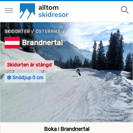
SKIDORTER
/
ÖSTERRIKE
/
Brandnertal
Skidorten är stängd
Snödjup 0 cm
Boka i Brandnertal