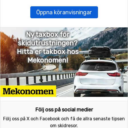
Öppna köranvisningar
Ny taxbox för
skidutrustningen?
Hitta er takbox hos
Mekonomen!
Följ oss på social medier
Följ oss på X och Facebook och få de allra senaste tipsen
om skidresor.