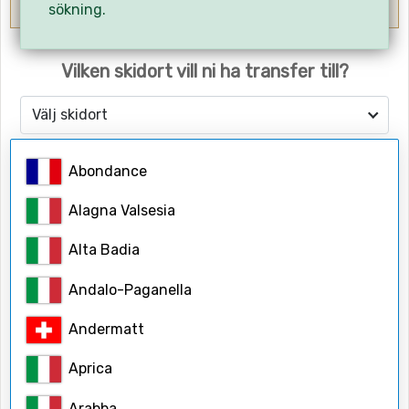
OBS! Ange flygets hemresetid.
sökning.
Vilken skidort vill ni ha transfer till?
Välj skidort
Abondance
Antalet personer
Vuxna
Alagna Valsesia
Alta Badia
Barn
Andalo-Paganella
Andermatt
Barnåldrar
Aprica
Arabba