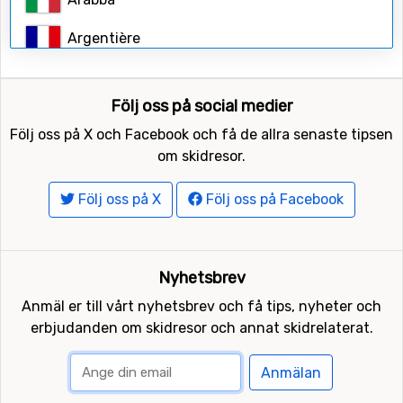
Sök
Argentière
Arosa
Följ oss på social medier
Auris en Oisans (Alpe d'Huez)
Följ oss på X och Facebook och få de allra senaste tipsen
Aussois
om skidresor.
Avoriaz
Följ oss på X
Följ oss på Facebook
Belle Plagne (La Plagne)
Bormio
Nyhetsbrev
Anmäl er till vårt nyhetsbrev och få tips, nyheter och
Breuil-Cervinia
erbjudanden om skidresor och annat skidrelaterat.
Brides-les-Bains
Anmälan
Campitello