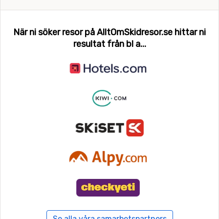
Canazei
När ni söker resor på AlltOmSkidresor.se hittar ni
Carezza Ski
resultat från bl a...
Cavalese
Chamonix
Champagny en Vanoise (La Plagne)
Champoluc
Chamrousse
Chatel
Combloux
Cortina d'Ampezzo
Se alla våra samarbetspartners