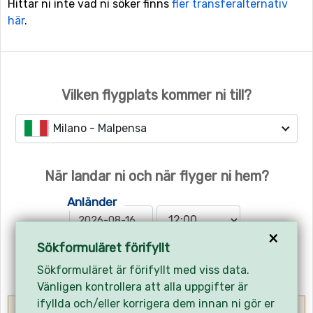
Hittar ni inte vad ni söker finns
fler transferalternativ
här
.
Vilken flygplats kommer ni till?
Milano - Malpensa
När landar ni och när flyger ni hem?
Anländer
×
Sökformuläret förifyllt
Hemresa
Sökformuläret är förifyllt med viss data.
Vänligen kontrollera att alla uppgifter är
ifyllda och/eller korrigera dem innan ni gör er