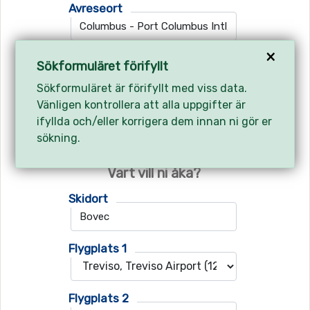
Avreseort
×
Utresa/incheckning
Sökformuläret förifyllt
Sökformuläret är förifyllt med viss data.
Vänligen kontrollera att alla uppgifter är
Hemresa/utcheckning
ifyllda och/eller korrigera dem innan ni gör er
sökning.
Vart vill ni åka?
Skidort
Flygplats 1
Flygplats 2