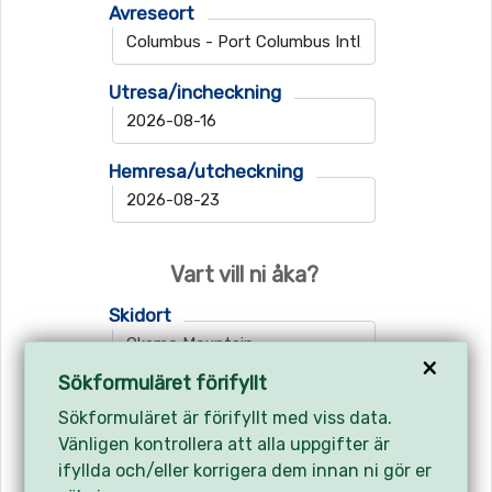
Avreseort
Utresa/incheckning
Hemresa/utcheckning
Vart vill ni åka?
Skidort
×
Sökformuläret förifyllt
Flygplats 1
Sökformuläret är förifyllt med viss data.
Vänligen kontrollera att alla uppgifter är
ifyllda och/eller korrigera dem innan ni gör er
Flygplats 2