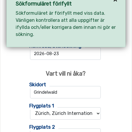
Avreseort
Sökformuläret förifyllt
Sökformuläret är förifyllt med viss data.
Vänligen kontrollera att alla uppgifter är
Utresa/incheckning
ifyllda och/eller korrigera dem innan ni gör er
sökning.
Hemresa/utcheckning
Vart vill ni åka?
Skidort
Flygplats 1
Flygplats 2